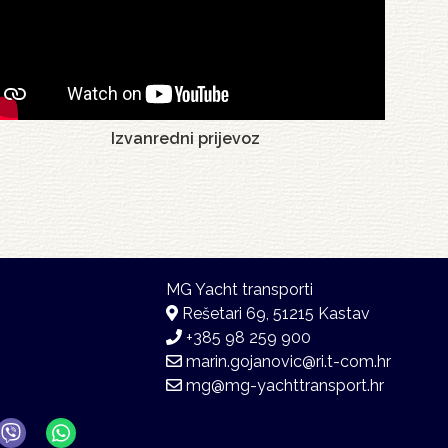
Izvanredni prijevoz
Rešetari 69, 51215 Kastav
+385 98 259 900
marin.gojanovic@ri.t-com.hr
mg@mg-yachttransport.hr