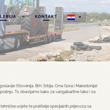
LERIJA
KONTAKT
lavije (Slovenija, BiH, Srbija, Crna Gora i Makedonija)
ku pratnju. To obavljamo kako za vangabaritne tako i za
ničke uvjete te pratitelje specijalnih prijevoza sa