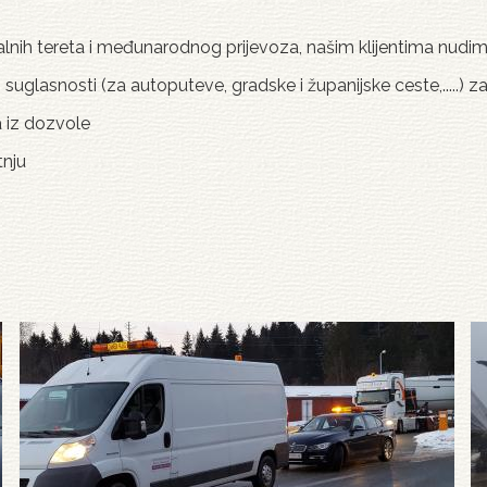
ijalnih tereta i međunarodnog prijevoza, našim klijentima nudi
suglasnosti (za autoputeve, gradske i županijske ceste,.....) z
 iz dozvole
tnju