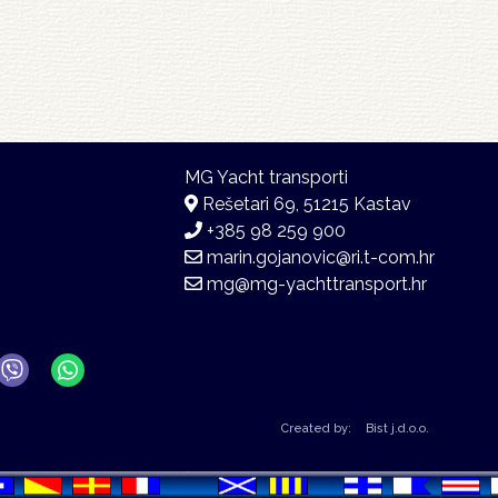
Rešetari 69, 51215 Kastav
+385 98 259 900
marin.gojanovic@ri.t-com.hr
mg@mg-yachttransport.hr
Created by:
Bist j.d.o.o.