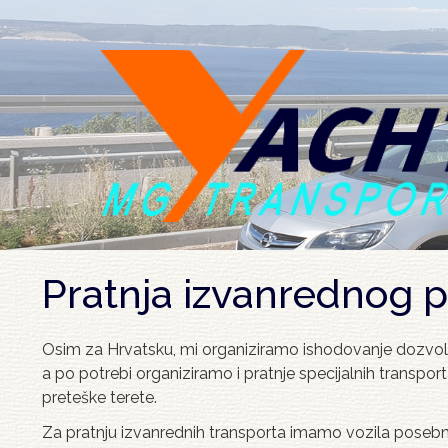
Skoči
na
glavni
sadržaj
Pratnja izvanrednog p
Osim za Hrvatsku, mi organiziramo ishodovanje dozvola z
a po potrebi organiziramo i pratnje specijalnih transpor
preteške terete.
Za pratnju izvanrednih transporta imamo vozila posebno 