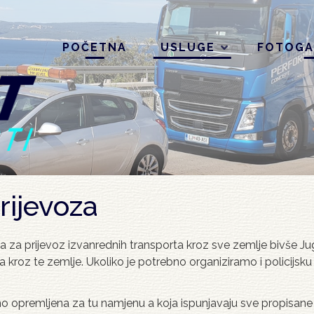
POČETNA
USLUGE
FOTOGA
rijevoza
a prijevoz izvanrednih transporta kroz sve zemlje bivše Jugos
ta kroz te zemlje. Ukoliko je potrebno organiziramo i policijs
opremljena za tu namjenu a koja ispunjavaju sve propisane teh