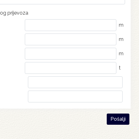
og prijevoza
m
m
m
t