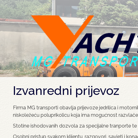
Skoči
na
glavni
sadržaj
Izvanredni prijevoz
Firma MG transporti obavlja prijevoze jedrilica i motorn
niskoležeću poluprikolicu koja ima mogućnost razvlačenj
Stotine ishodovanih dozvola za specijalne tranporte te
Osobni pristup svakom klijentu, razgovori, savjeti i kon