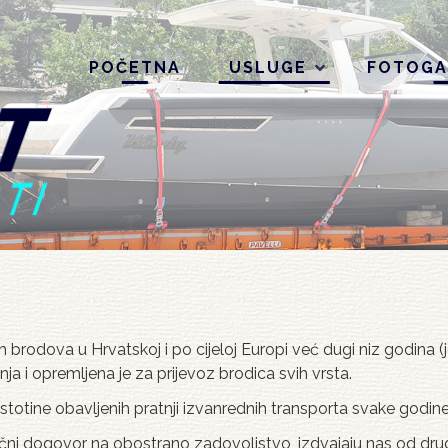
POČETNA
USLUGE
FOTOGA
ih brodova u Hrvatskoj i po cijeloj Europi već dugi niz godina
a i opremljena je za prijevoz brodica svih vrsta.
 stotine obavljenih pratnji izvanrednih transporta svake god
ačni dogovor na obostrano zadovoljstvo, izdvajaju nas od drugih