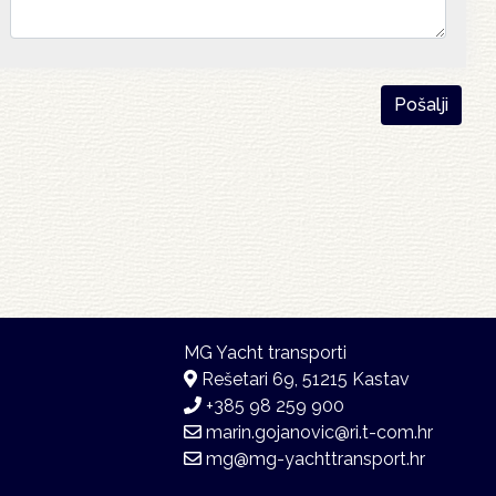
Rešetari 69, 51215 Kastav
+385 98 259 900
marin.gojanovic@ri.t-com.hr
mg@mg-yachttransport.hr