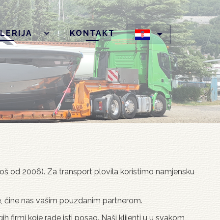
LERIJA
KONTAKT
 (još od 2006). Za transport plovila koristimo namjensku
ine, čine nas vašim pouzdanim partnerom.
 firmi koje rade isti posao. Naši klijenti u u svakom