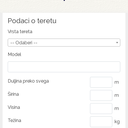
Podaci o teretu
Vrsta tereta
-- Odaberi --
Model
Duljina preko svega
m
Širina
m
Visina
m
Težina
kg