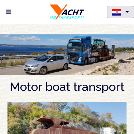
Skoči
na
glavni
sadržaj
Motor boat transport